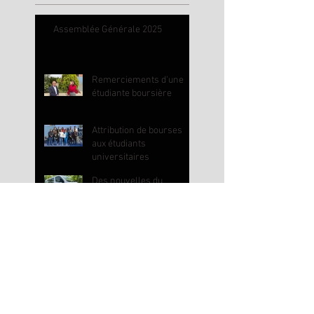
Assemblée Générale 2025
Remerciements d'une
étudiante boursière
Attribution de bourses
aux étudiants
universitaires
Des nouvelles du
Kurdistan irakien
Article Le Point