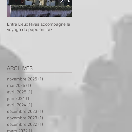
Entre Deux Rives accompagne le
Projet de dispensaire mobile :
voyage du pape en Irak
appel aux dons !
ARCHIVES
novembre 2025
(1)
1 post
mai 2025
(1)
1 post
avril 2025
(1)
1 post
juin 2024
(1)
1 post
avril 2024
(1)
1 post
décembre 2023
(1)
1 post
novembre 2023
(1)
1 post
décembre 2022
(1)
1 post
mars 2022
(1)
1 post