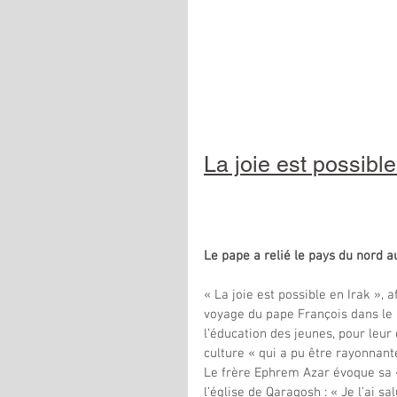
La joie est possible
Le pape a relié le pays du nord a
« La joie est possible en Irak »,
voyage du pape François dans le p
l’éducation des jeunes, pour leur
culture « qui a pu être rayonnant
Le frère Ephrem Azar évoque sa «
l’église de Qaraqosh : « Je l’ai s