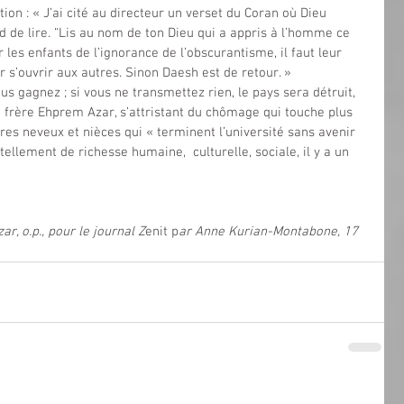
on : « J’ai cité au directeur un verset du Coran où Dieu 
 lire. “Lis au nom de ton Dieu qui a appris à l’homme ce 
ir les enfants de l’ignorance de l’obscurantisme, il faut leur 
r s’ouvrir aux autres. Sinon Daesh est de retour. »
us gagnez ; si vous ne transmettez rien, le pays sera détruit, 
le frère Ehprem Azar, s’attristant du chômage qui touche plus 
es neveux et nièces qui « terminent l’université sans avenir 
tellement de richesse humaine,  culturelle, sociale, il y a un 
r, o.p., pour le journal Z
enit p
ar Anne Kurian-Montabone, 17 