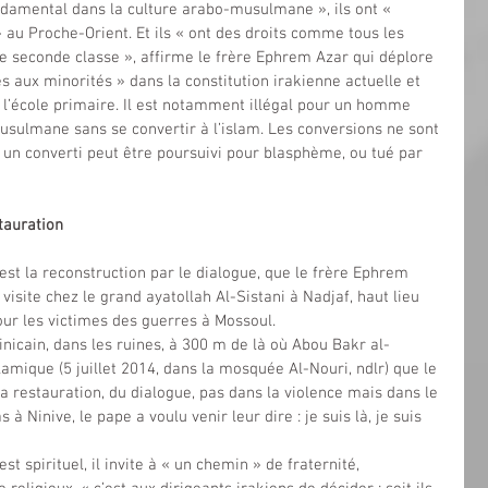
ndamental dans la culture arabo-musulmane », ils ont « 
au Proche-Orient. Et ils « ont des droits comme tous les 
de seconde classe », affirme le frère Ephrem Azar qui déplore 
s aux minorités » dans la constitution irakienne actuelle et 
l’école primaire. Il est notamment illégal pour un homme 
ulmane sans se convertir à l’islam. Les conversions ne sont 
s un converti peut être poursuivi pour blasphème, ou tué par 
stauration
st la reconstruction par le dialogue, que le frère Ephrem 
isite chez le grand ayatollah Al-Sistani à Nadjaf, haut lieu 
pour les victimes des guerres à Mossoul.
inicain, dans les ruines, à 300 m de là où Abou Bakr al-
lamique (5 juillet 2014, dans la mosquée Al-Nouri, ndlr) que le 
la restauration, du dialogue, pas dans la violence mais dans le 
 Ninive, le pape a voulu venir leur dire : je suis là, je suis 
t spirituel, il invite à « un chemin » de fraternité, 