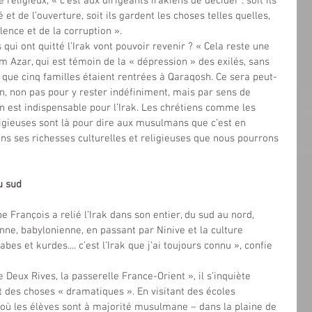
 religieux, « c’est aux dirigeants irakiens de décider : soit ils 
é et de l’ouverture, soit ils gardent les choses telles quelles, 
olence et de la corruption ».
 qui ont quitté l’Irak vont pouvoir revenir ? « Cela reste une 
m Azar, qui est témoin de la « dépression » des exilés, sans 
is que cinq familles étaient rentrées à Qaraqosh. Ce sera peut-
n, non pas pour y rester indéfiniment, mais par sens de 
n est indispensable pour l’Irak. Les chrétiens comme les 
ligieuses sont là pour dire aux musulmans que c’est en 
ans ses richesses culturelles et religieuses que nous pourrons 
u sud
e François a relié l’Irak dans son entier, du sud au nord, 
ne, babylonienne, en passant par Ninive et la culture 
abes et kurdes.... c’est l’Irak que j’ai toujours connu », confie 
 Deux Rives, la passerelle France-Orient », il s’inquiète 
nt des choses « dramatiques ». En visitant des écoles 
 où les élèves sont à majorité musulmane – dans la plaine de 