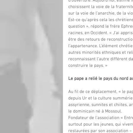
d’ouverture. Aujourd’hui, estime le
choisissent la voie de la fraternit
sur la voie de l’anarchie, de la vi
Est-ce qu’après cela les chrétiens
question », répond le frère Ephre
racines, en Occident. « J’ai appr
être des retours de reconstructio
l’appartenance. L’élément chrétie
autres minorités ethniques et re
reconnaissant l’autre différent d
construire le pays. »
Le pape a relié le pays du nord a
Au fil de ce déplacement, « le pap
depuis Ur et la culture summérien
assyrienne, sunnites et chiites, ar
le dominicain né à Mossoul.
Fondateur de l’association « Entre
surtout pour les jeunes, qui vive
restaurées par son association –