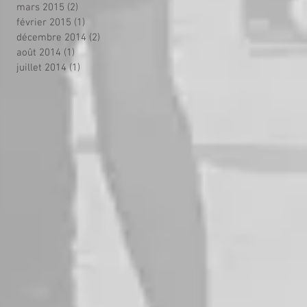
mars 2015
(2)
2 posts
février 2015
(1)
1 post
décembre 2014
(2)
2 posts
août 2014
(1)
1 post
juillet 2014
(1)
1 post