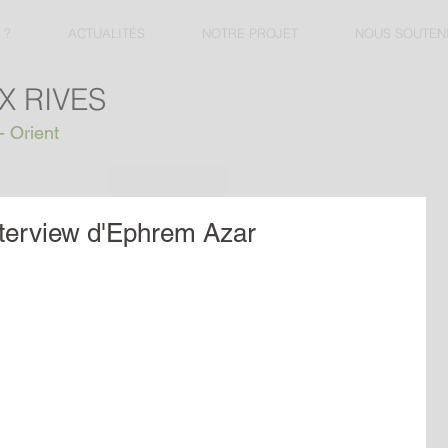
 ?
ACTUALITÉS
NOTRE PROJET
NOUS SOUTEN
X RIVES
- Orient
nterview d'Ephrem Azar