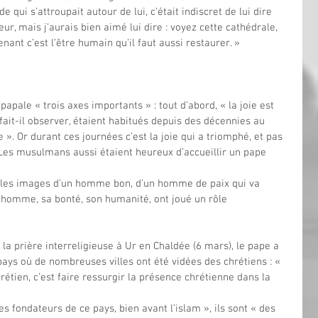
e qui s’attroupait autour de lui, c’était indiscret de lui dire 
r, mais j’aurais bien aimé lui dire : voyez cette cathédrale, 
enant c’est l’être humain qu’il faut aussi restaurer. »
papale « trois axes importants » : tout d’abord, « la joie est 
fait-il observer, étaient habitués depuis des décennies au 
e ». Or durant ces journées c’est la joie qui a triomphé, et pas 
 Les musulmans aussi étaient heureux d’accueillir un pape 
 vu les images d’un homme bon, d’un homme de paix qui va 
t homme, sa bonté, son humanité, ont joué un rôle 
à la prière interreligieuse à Ur en Chaldée (6 mars), le pape a 
ays où de nombreuses villes ont été vidées des chrétiens : « 
étien, c’est faire ressurgir la présence chrétienne dans la 
les fondateurs de ce pays, bien avant l’islam », ils sont « des 