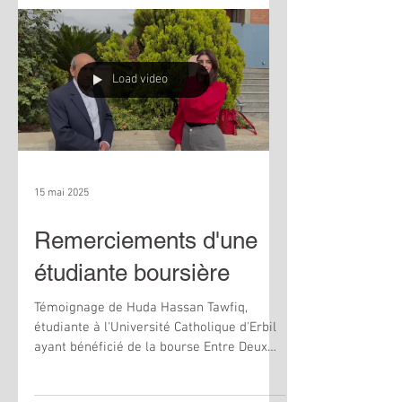
Questions diverses Les membres du
conseil d'administration présents sont : -
Ephrem AZAR, président, - Emmanuel
JAULIN, vice-président, - Dominique
Load video
ROGEAUX, trésorier, - Alexandre
15 mai 2025
Remerciements d'une
étudiante boursière
Témoignage de Huda Hassan Tawfiq,
étudiante à l'Université Catholique d'Erbil
ayant bénéficié de la bourse Entre Deux
Rives