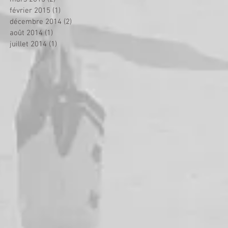
février 2015
(1)
1 post
décembre 2014
(2)
2 posts
août 2014
(1)
1 post
juillet 2014
(1)
1 post