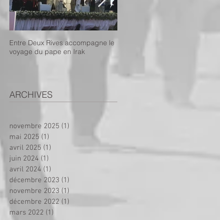
Entre Deux Rives accompagne le
Projet de dispensaire mobile :
voyage du pape en Irak
appel aux dons !
ARCHIVES
novembre 2025
(1)
1 post
mai 2025
(1)
1 post
avril 2025
(1)
1 post
juin 2024
(1)
1 post
avril 2024
(1)
1 post
décembre 2023
(1)
1 post
novembre 2023
(1)
1 post
décembre 2022
(1)
1 post
mars 2022
(1)
1 post