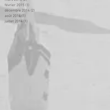
février 2015
(1)
1 post
décembre 2014
(2)
2 posts
août 2014
(1)
1 post
juillet 2014
(1)
1 post