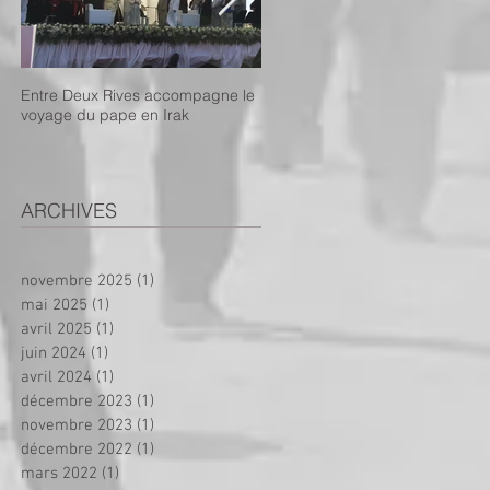
Entre Deux Rives accompagne le
Projet de dispensaire mobile :
voyage du pape en Irak
appel aux dons !
ARCHIVES
novembre 2025
(1)
1 post
mai 2025
(1)
1 post
avril 2025
(1)
1 post
juin 2024
(1)
1 post
avril 2024
(1)
1 post
décembre 2023
(1)
1 post
novembre 2023
(1)
1 post
décembre 2022
(1)
1 post
mars 2022
(1)
1 post