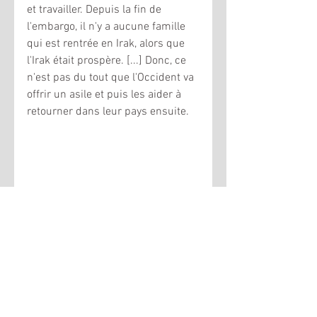
et travailler. Depuis la fin de 
l'embargo, il n'y a aucune famille 
qui est rentrée en Irak, alors que 
l'Irak était prospère. [...] Donc, ce 
n'est pas du tout que l'Occident va 
offrir un asile et puis les aider à 
retourner dans leur pays ensuite. 
Ecoutez l'intégralité de l'interview 
de Ephrem Azar dans la chronique 
de Leo Kalinda (lien) :  
http://ici.radio-
canada.ca/emissions/desautels_le
_dimanche/2015-
2016/chronique.asp?