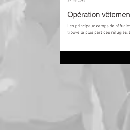
29 mai 2015
Opération vêtement
Les principaux camps de réfugiés
trouve la plus part des réfugiés. L