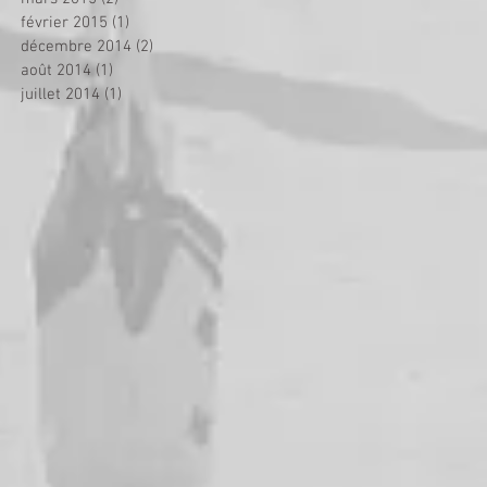
février 2015
(1)
1 post
décembre 2014
(2)
2 posts
août 2014
(1)
1 post
juillet 2014
(1)
1 post