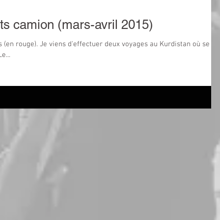
s camion (mars-avril 2015)
 (en rouge). Je viens d'effectuer deux voyages au Kurdistan où se
e...