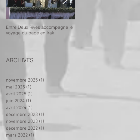
Entre Deux Rives accompagne le
Projet de dispensaire mobile :
voyage du pape en Irak
appel aux dons !
ARCHIVES
novembre 2025
(1)
1 post
mai 2025
(1)
1 post
avril 2025
(1)
1 post
juin 2024
(1)
1 post
avril 2024
(1)
1 post
décembre 2023
(1)
1 post
novembre 2023
(1)
1 post
décembre 2022
(1)
1 post
mars 2022
(1)
1 post