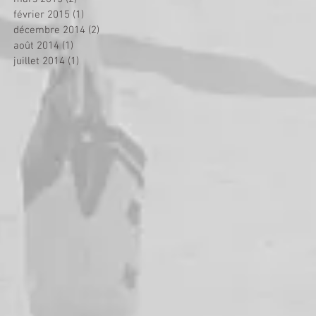
février 2015
(1)
1 post
décembre 2014
(2)
2 posts
août 2014
(1)
1 post
juillet 2014
(1)
1 post