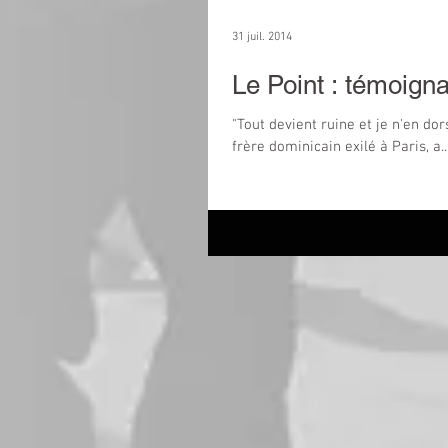
31 juil. 2014
Le Point : témoig
"Tout devient ruine et je n'en dor
frère dominicain exilé à Paris, a..