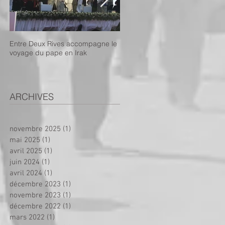
Entre Deux Rives accompagne le
Projet de dispensaire mobile :
voyage du pape en Irak
appel aux dons !
ARCHIVES
novembre 2025
(1)
1 post
mai 2025
(1)
1 post
avril 2025
(1)
1 post
juin 2024
(1)
1 post
avril 2024
(1)
1 post
décembre 2023
(1)
1 post
novembre 2023
(1)
1 post
décembre 2022
(1)
1 post
mars 2022
(1)
1 post