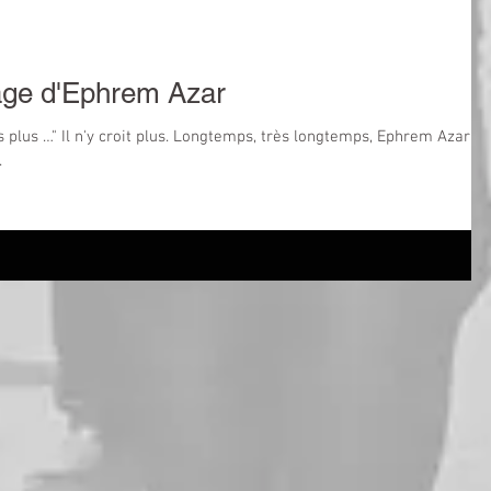
nage d'Ephrem Azar
s plus …" Il n'y croit plus. Longtemps, très longtemps, Ephrem Azar,
.