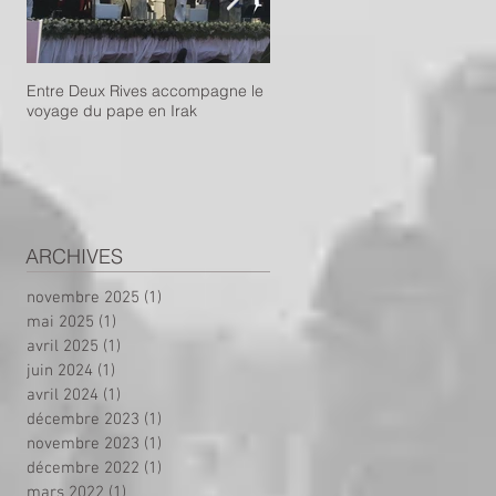
Entre Deux Rives accompagne le
Projet de dispensaire mobile :
voyage du pape en Irak
appel aux dons !
ARCHIVES
novembre 2025
(1)
1 post
mai 2025
(1)
1 post
avril 2025
(1)
1 post
juin 2024
(1)
1 post
avril 2024
(1)
1 post
décembre 2023
(1)
1 post
novembre 2023
(1)
1 post
décembre 2022
(1)
1 post
mars 2022
(1)
1 post