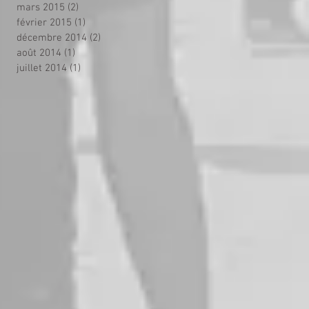
mars 2015
(2)
2 posts
février 2015
(1)
1 post
décembre 2014
(2)
2 posts
août 2014
(1)
1 post
juillet 2014
(1)
1 post